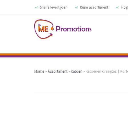
Snelle levertijden
Ruim assortiment
Hoge
Home
»
Assortiment
»
Katoen
»
Katoenen draagtas | Kort