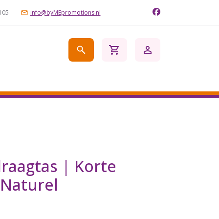
105
info@byMEpromotions.nl
raagtas | Korte
 Naturel