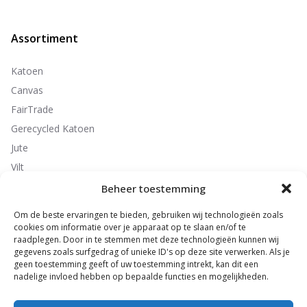
Assortiment
Katoen
Canvas
FairTrade
Gerecycled Katoen
Jute
Vilt
Non-Woven
Beheer toestemming
Polyester
Om de beste ervaringen te bieden, gebruiken wij technologieën zoals
cookies om informatie over je apparaat op te slaan en/of te
raadplegen. Door in te stemmen met deze technologieën kunnen wij
gegevens zoals surfgedrag of unieke ID's op deze site verwerken. Als je
Contactgegevens
geen toestemming geeft of uw toestemming intrekt, kan dit een
nadelige invloed hebben op bepaalde functies en mogelijkheden.
ByMe Promotions B.V.
Seizoensweg 54