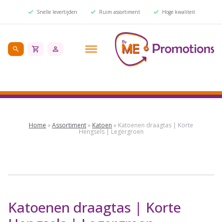
Snelle levertijden
Ruim assortiment
Hoge kwaliteit
Home
»
Assortiment
»
Katoen
»
Katoenen draagtas | Korte
Hengsels | Legergroen
Katoenen draagtas | Korte