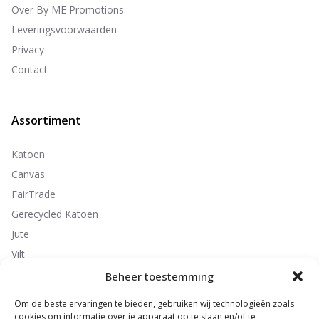
Over By ME Promotions
Leveringsvoorwaarden
Privacy
Contact
Assortiment
Katoen
Canvas
FairTrade
Gerecycled Katoen
Jute
Vilt
Non-Woven
Beheer toestemming
Polyester
Om de beste ervaringen te bieden, gebruiken wij technologieën zoals
cookies om informatie over je apparaat op te slaan en/of te