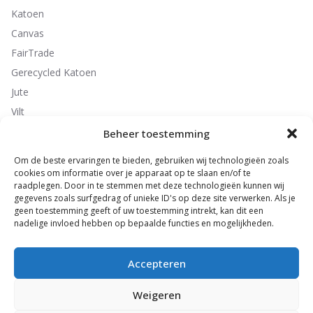
Katoen
Canvas
FairTrade
Gerecycled Katoen
Jute
Vilt
Non-Woven
Beheer toestemming
Polyester
Om de beste ervaringen te bieden, gebruiken wij technologieën zoals
cookies om informatie over je apparaat op te slaan en/of te
raadplegen. Door in te stemmen met deze technologieën kunnen wij
gegevens zoals surfgedrag of unieke ID's op deze site verwerken. Als je
Contactgegevens
geen toestemming geeft of uw toestemming intrekt, kan dit een
nadelige invloed hebben op bepaalde functies en mogelijkheden.
ByMe Promotions B.V.
Seizoensweg 54
7532 SL Enschede
Accepteren
T: 053 - 2030105
Weigeren
E:
info@byMEpromotions.nl