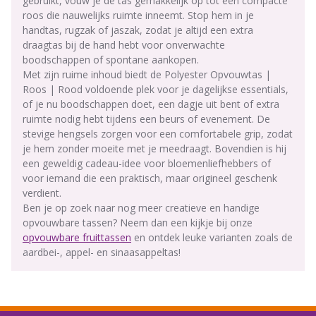
gebruikt, vouw je de tas gemakkelijk op tot een compacte
roos die nauwelijks ruimte inneemt. Stop hem in je
handtas, rugzak of jaszak, zodat je altijd een extra
draagtas bij de hand hebt voor onverwachte
boodschappen of spontane aankopen.
Met zijn ruime inhoud biedt de Polyester Opvouwtas |
Roos | Rood voldoende plek voor je dagelijkse essentials,
of je nu boodschappen doet, een dagje uit bent of extra
ruimte nodig hebt tijdens een beurs of evenement. De
stevige hengsels zorgen voor een comfortabele grip, zodat
je hem zonder moeite met je meedraagt. Bovendien is hij
een geweldig cadeau-idee voor bloemenliefhebbers of
voor iemand die een praktisch, maar origineel geschenk
verdient.
Ben je op zoek naar nog meer creatieve en handige
opvouwbare tassen? Neem dan een kijkje bij onze
opvouwbare fruittassen
en ontdek leuke varianten zoals de
aardbei-, appel- en sinaasappeltas!