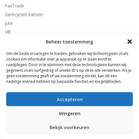
FairTrade
Gerecycled Katoen
Jute
Vilt
Non-Woven
Beheer toestemming
Polyester
Om de beste ervaringen te bieden, gebruiken wij technologieën zoals
cookies om informatie over je apparaat op te slaan en/of te
raadplegen. Door in te stemmen met deze technologieën kunnen wij
gegevens zoals surfgedrag of unieke ID's op deze site verwerken. Als je
Contactgegevens
geen toestemming geeft of uw toestemming intrekt, kan dit een
nadelige invloed hebben op bepaalde functies en mogelijkheden.
ByMe Promotions B.V.
Seizoensweg 54
7532 SL Enschede
Accepteren
T: 053 - 2030105
Weigeren
E:
info@byMEpromotions.nl
Bekijk voorkeuren