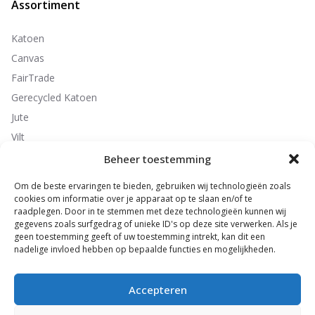
Assortiment
Katoen
Canvas
FairTrade
Gerecycled Katoen
Jute
Vilt
Non-Woven
Beheer toestemming
Polyester
Om de beste ervaringen te bieden, gebruiken wij technologieën zoals
cookies om informatie over je apparaat op te slaan en/of te
raadplegen. Door in te stemmen met deze technologieën kunnen wij
gegevens zoals surfgedrag of unieke ID's op deze site verwerken. Als je
Contactgegevens
geen toestemming geeft of uw toestemming intrekt, kan dit een
nadelige invloed hebben op bepaalde functies en mogelijkheden.
ByMe Promotions B.V.
Seizoensweg 54
7532 SL Enschede
Accepteren