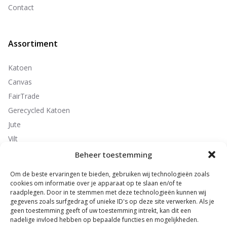
Contact
Assortiment
Katoen
Canvas
FairTrade
Gerecycled Katoen
Jute
Vilt
Non-Woven
Beheer toestemming
Polyester
Om de beste ervaringen te bieden, gebruiken wij technologieën zoals
cookies om informatie over je apparaat op te slaan en/of te
raadplegen. Door in te stemmen met deze technologieën kunnen wij
gegevens zoals surfgedrag of unieke ID's op deze site verwerken. Als je
Contactgegevens
geen toestemming geeft of uw toestemming intrekt, kan dit een
nadelige invloed hebben op bepaalde functies en mogelijkheden.
ByMe Promotions B.V.