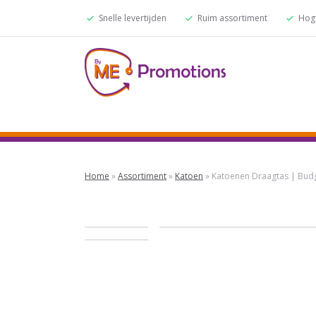
Snelle levertijden
Ruim assortiment
Hoge
Home
»
Assortiment
»
Katoen
»
Katoenen Draagtas | Budg