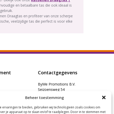
voudige en betaalbare tas die ook ideaal is
gebruik.
nen Draagtas en profiteer van onze scherpe
tische, veelzijdige tas die perfect is voor elke
iment
Contactgegevens
ByMe Promotions B.V.
Seizoensweg 54
7532 SL Enschede
Beheer toestemming
d Katoen
T: 053 - 2030105
 ervaringen te bieden, gebruiken wij technologieën zoals cookies om
E:
info@byMEpromotions.nl
over je apparaat op te slaan en/of te raadplegen. Door in te stemmen met