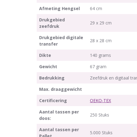
Afmeting Hengsel
64 cm
Drukgebied
29 x 29 cm
zeefdruk
Drukgebied digitale
28 x 28 cm
transfer
Dikte
140 grams
Gewicht
67 gram
Bedrukking
Zeefdruk en digitaal tra
Max. draaggewicht
Certificering
OEKO-TEX
Aantal tassen per
250 Stuks
doos:
Aantal tassen per
5.000 Stuks
Pallet