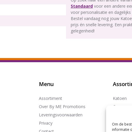
Standaard
voor een andere een
voor personalisatie en dagelijks 
Bestel vandaag nog jouw Katoe
prijs én snelle levering. Een prak
gelegenheid!
Menu
Assort
Assortiment
Katoen
Over By ME Promotions
Canvas
Leveringsvoorwaarden
FairTrade
Privacy
Gerecycle
Om de beste
informatie 
Contact
Jute