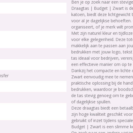
Ben je op zoek naar een stevig
Draagtas | Budget | Zwart is d
katoen, biedt deze lichtgewicht 
voor al je dagelijkse behoefte
organiseert, of je merk wilt pr
Met zijn naturel kleur en tijdloz
voor elke gelegenheid. Deze tote
makkelijk aan te passen aan jou
bedrukken met jouw logo, tekst
tas ideaal voor bedrijven, vere
een effectieve manier om op te 
Dankzij het compacte en lichte
nsfer
Zwart eenvoudig mee te nemen. S
praktische oplossing bij de hand
bedrukken, waardoor je boodsch
de tas stevig genoeg om te ge
of dagelijkse spullen.
Deze draagtas biedt een betaalb
zijn hoge kwaliteit geschikt voo
gebruikt of inzet tijdens speci
Budget | Zwart is een slimme k
Op zoek naar een andere varian