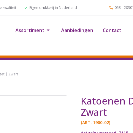
 kwaliteit
Eigen drukkerij in Nederland
053 - 2030
Assortiment
Aanbiedingen
Contact
et | Zwart
Katoenen D
Zwart
(ART.
1900-02
)
Actuele voorraad:
7115