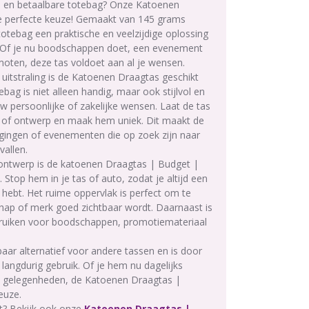
e en betaalbare totebag? Onze Katoenen
e perfecte keuze! Gemaakt van 145 grams
totebag een praktische en veelzijdige oplossing
n. Of je nu boodschappen doet, een evenement
omoten, deze tas voldoet aan al je wensen.
e uitstraling is de Katoenen Draagtas geschikt
bag is niet alleen handig, maar ook stijlvol en
w persoonlijke of zakelijke wensen. Laat de tas
 of ontwerp en maak hem uniek. Dit maakt de
nigingen of evenementen die op zoek zijn naar
vallen.
 ontwerp is de katoenen Draagtas | Budget |
top hem in je tas of auto, zodat je altijd een
 hebt. Het ruime oppervlak is perfect om te
ap of merk goed zichtbaar wordt. Daarnaast is
bruiken voor boodschappen, promotiemateriaal
aar alternatief voor andere tassen en is door
r langdurig gebruik. Of je hem nu dagelijks
ale gelegenheden, de Katoenen Draagtas |
euze.
t? Bekijk ook onze
K
atoenen Draagtas |