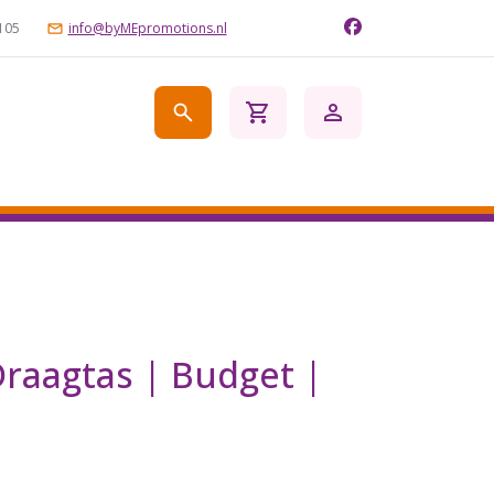
105
info@byMEpromotions.nl
raagtas | Budget |